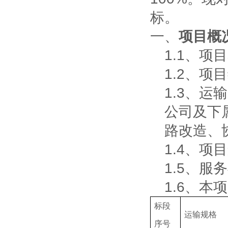
标。
一、
项目概
1.1、
项目
1.2、
项目编
1.3、
运输
公司及下
路改造、
1.4、
项目
1.5、
服务
1.6、
本项
标段
运输规格
序号