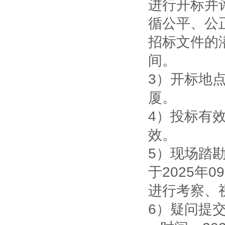
进行开标并
循公平、公
招标文件的
间。
3
）开标地点
厦。
4
）投标有效
效。
5
）现场踏
于2025年
进行考察、
6
）疑问提