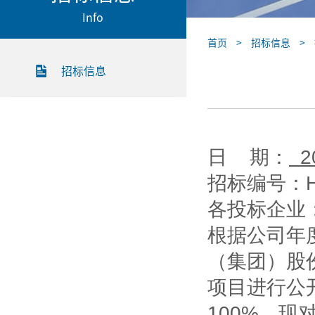
Info
首页
>
招标信息
>
招标信息
日 期：
2
招标编号：HRF
各投标企业
根据公司年
（集团）股
项目进行公
100%。现