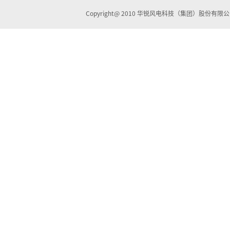
Copyright@ 2010 华锐风电科技（集团）股份有限公