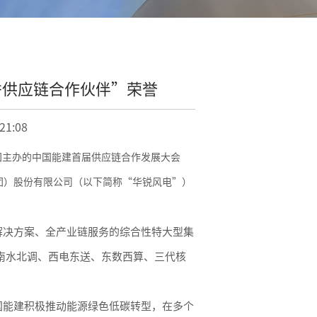
秀供应链合作伙伴”荣誉
21:08
团主办的中国能建首届供应链合作发展大会
团）股份有限公司（以下简称“华锐风电”）
解决方案、全产业链服务的综合性特大型集
、南水北调、西电东送、东数西算、三代核
国能建积极推动能源绿色低碳转型，在多个